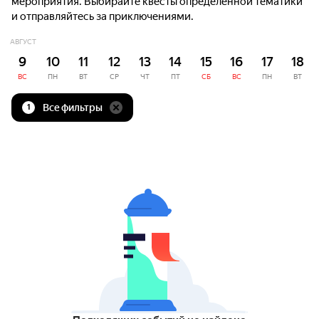
мероприятия. Выбирайте квесты определённой тематики
и отправляйтесь за приключениями.
АВГУСТ
9
10
11
12
13
14
15
16
17
18
ВС
ПН
ВТ
СР
ЧТ
ПТ
СБ
ВС
ПН
ВТ
Все фильтры
1