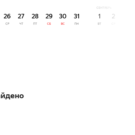
СЕНТЯБРЬ
26
27
28
29
30
31
1
2
3
СР
ЧТ
ПТ
СБ
ВС
ПН
ВТ
СР
ЧТ
айдено