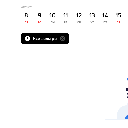
АВГУСТ
8
9
10
11
12
13
14
15
СБ
ВС
ПН
ВТ
СР
ЧТ
ПТ
СБ
Все фильтры
1