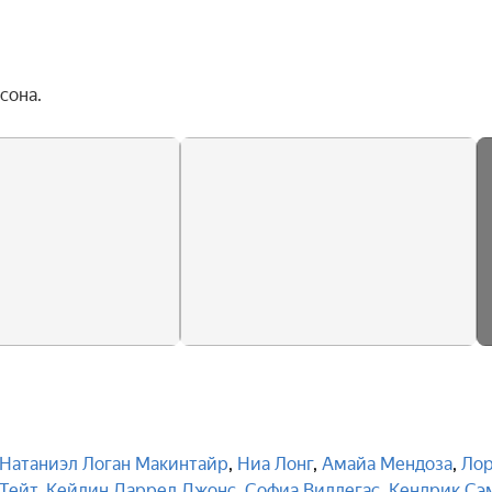
сона.
Натаниэл Логан Макинтайр
,
Ниа Лонг
,
Амайа Мендоза
,
Ло
Тейт
,
Кейлин Даррел Джонс
,
Софиа Виллегас
,
Кендрик Сэ