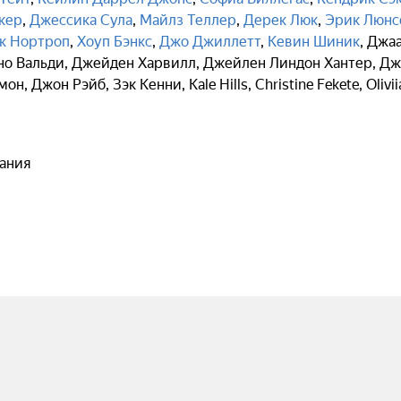
кер
,
Джессика Сула
,
Майлз Теллер
,
Дерек Люк
,
Эрик Люнс
к Нортроп
,
Хоуп Бэнкс
,
Джо Джиллетт
,
Кевин Шиник
,
Джа
о Вальди
,
Джейден Харвилл
,
Джейлен Линдон Хантер
,
Дж
мон
,
Джон Рэйб
,
Зэк Кенни
,
Kale Hills
,
Christine Fekete
,
Olivii
ания