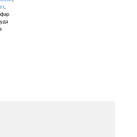
ет
,
афар
уда
a