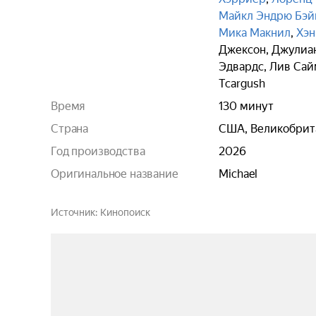
Майкл Эндрю Бэй
Мика Макнил
,
Хэн
Джексон
,
Джулиан
Эдвардс
,
Лив Сай
Tcargush
Время
130 минут
Страна
США, Великобрит
Год производства
2026
Оригинальное название
Michael
Источник
Кинопоиск