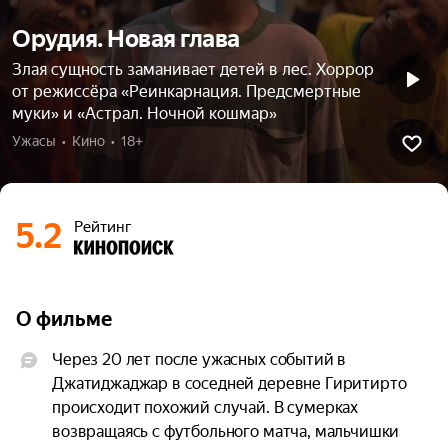
Орудия. Новая глава
Злая сущность заманивает детей в лес. Хоррор
от режиссёра «Реинкарнация. Предсмертные
муки» и «Астрал. Ночной кошмар»
Ужасы  •  Кино  •  18+
5.2
Рейтинг
О фильме
Через 20 лет после ужасных событий в 
Джатиджаджар в соседней деревне Гиритирто 
происходит похожий случай. В сумерках 
возвращаясь с футбольного матча, мальчишки 