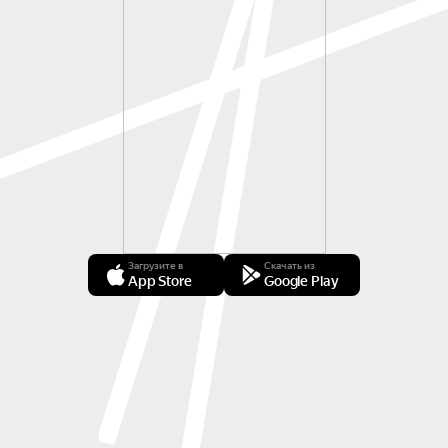
Загрузите в
Скачать из
App Store
Google Play