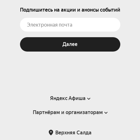
Подпишитесь на акции и анонсы событий
Далее
Яндекс Афиша
Партнёрам и организаторам
Справка
Пользовательское соглашение
Партнёрам и организаторам мероприятий
Верхняя Салда
Подарочные сертификаты
Билетная система Яндекс Билеты