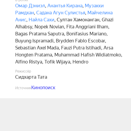
В ролях
Омар Дэниэл
,
Анантья Кирана
,
Музакки
Рамдхан
,
Садана Агун Сулистья
,
Майчелина
Анис
,
Найла Сахи
,
Султан Хамонанган
,
Ghazi
Alhabsy
,
Nopek Novian
,
Fita Anggriani Ilham
,
Bagas Pratama Saputra
,
Bonifasius Mariano
,
Buyung Ispramadi
,
Brydden Fablo Escobar
,
Sebastian Axel Mada
,
Fauzi Putra Istihadi
,
Arsa
Hongten Pratama
,
Muhammad Hafish Widiatmoko
,
Alfino Ristya
,
Tofik Wijaya
,
Hendro
Режиссёр
Сидхарта Тата
Кинопоиск
Источник