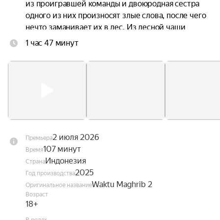
из проигравшей команды и двоюродная сестра 
одного из них произносят злые слова, после чего 
нечто заманивает их в лес. Из лесной чащи 
возвращаются только трое, включая девочку, и с 
1 час 47 минут
ней явно что-то не так. За этими событиями 
наблюдает повзрослевший Ади, который 20 лет 
назад потерял друга и теперь решил во что бы 
то ни стало уничтожить виновную в этом злую 
сущность.
2 июля 2026
Премьера
107 минут
Время
Индонезия
Страна
2025
Год производства
Waktu Maghrib 2
Оригинальное название
Возраст
18+