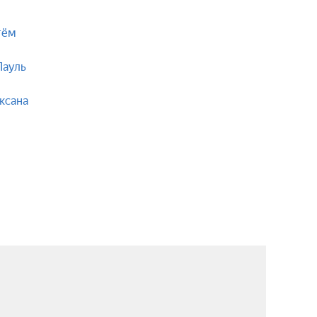
тём
Пауль
ксана