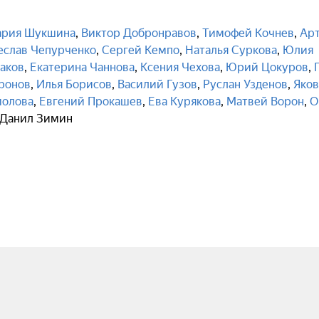
рия Шукшина
,
Виктор Добронравов
,
Тимофей Кочнев
,
Ар
еслав Чепурченко
,
Сергей Кемпо
,
Наталья Суркова
,
Юлия
аков
,
Екатерина Чаннова
,
Ксения Чехова
,
Юрий Цокуров
,
ронов
,
Илья Борисов
,
Василий Гузов
,
Руслан Узденов
,
Яков
молова
,
Евгений Прокашев
,
Ева Курякова
,
Матвей Ворон
,
О
Данил Зимин