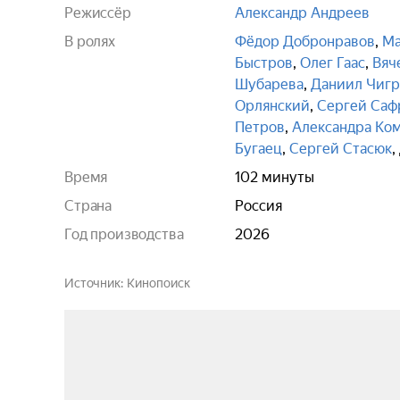
Режиссёр
Александр Андреев
В ролях
Фёдор Добронравов
,
Ма
Быстров
,
Олег Гаас
,
Вяч
Шубарева
,
Даниил Чигр
Орлянский
,
Сергей Саф
Петров
,
Александра Ко
Бугаец
,
Сергей Стасюк
,
Время
102 минуты
Страна
Россия
Год производства
2026
Источник
Кинопоиск