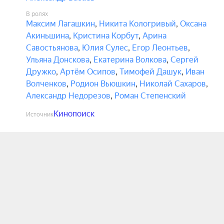
В ролях
Максим Лагашкин
,
Никита Кологривый
,
Оксана
Акиньшина
,
Кристина Корбут
,
Арина
Савостьянова
,
Юлия Сулес
,
Егор Леонтьев
,
Ульяна Донскова
,
Екатерина Волкова
,
Сергей
Дружко
,
Артём Осипов
,
Тимофей Дашук
,
Иван
Волченков
,
Родион Вьюшкин
,
Николай Сахаров
,
Александр Недорезов
,
Роман Степенский
Кинопоиск
Источник