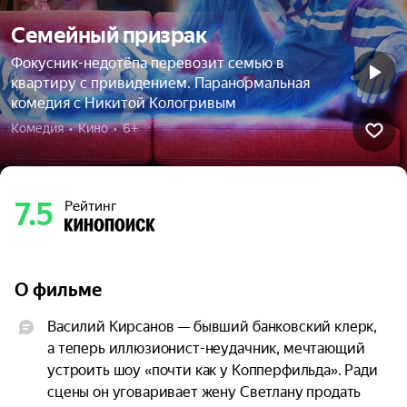
Семейный призрак
Фокусник-недотёпа перевозит семью в
квартиру с привидением. Паранормальная
комедия с Никитой Кологривым
Комедия  •  Кино  •  6+
7.5
Рейтинг
О фильме
Василий Кирсанов — бывший банковский клерк, 
а теперь иллюзионист-неудачник, мечтающий 
устроить шоу «почти как у Копперфильда». Ради 
сцены он уговаривает жену Светлану продать 