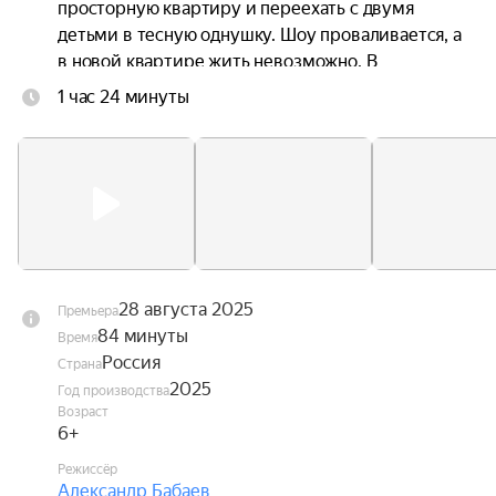
просторную квартиру и переехать с двумя 
детьми в тесную однушку. Шоу проваливается, а 
в новой квартире жить невозможно. В 
отчаянных поисках решения Кирсанов находит 
1 час 24 минуты
подозрительно выгодное объявление и покупает 
просторную трёшку на последние деньги. Вот 
только квартира оказывается не пустой — в ней 
живёт самый настоящий призрак.
28 августа 2025
Премьера
84 минуты
Время
Россия
Страна
2025
Год производства
Возраст
6+
Режиссёр
Александр Бабаев