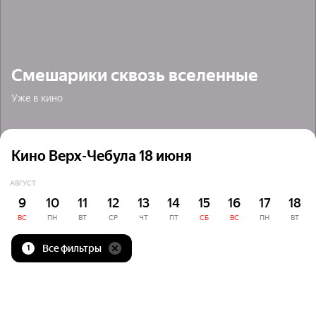
Смешарики сквозь вселенные
Уже в кино
Кино Верх-Чебула 18 июня
АВГУСТ
9
10
11
12
13
14
15
16
17
18
ВС
ПН
ВТ
СР
ЧТ
ПТ
СБ
ВС
ПН
ВТ
Все фильтры
1