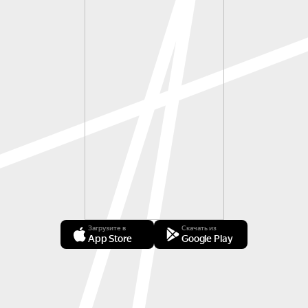
Загрузите в
Скачать из
App Store
Google Play