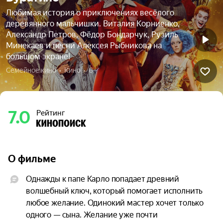
Любимая история о приключениях весёлого
деревянного мальчишки. Виталия Корниенко,
Александр Петров, Фёдор Бондарчук, Рузиль
Минекаев и песни Алексея Рыбникова на
большом экране!
Семейное кино  •  Кино  •  6+
7.0
Рейтинг
О фильме
Однажды к папе Карло попадает древний 
волшебный ключ, который помогает исполнить 
любое желание. Одинокий мастер хочет только 
одного — сына. Желание уже почти 