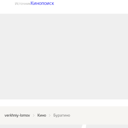
Кинопоиск
Источник
verkhniy-lomov
Кино
Буратино