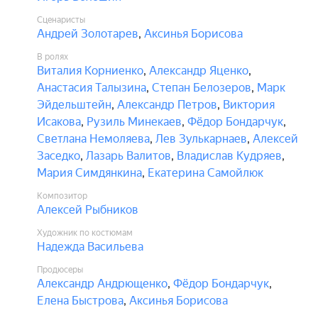
Сценаристы
Андрей Золотарев
,
Аксинья Борисова
В ролях
Виталия Корниенко
,
Александр Яценко
,
Анастасия Талызина
,
Степан Белозеров
,
Марк
Эйдельштейн
,
Александр Петров
,
Виктория
Исакова
,
Рузиль Минекаев
,
Фёдор Бондарчук
,
Светлана Немоляева
,
Лев Зулькарнаев
,
Алексей
Заседко
,
Лазарь Валитов
,
Владислав Кудряев
,
Мария Симдянкина
,
Екатерина Самойлюк
Композитор
Алексей Рыбников
Художник по костюмам
Надежда Васильева
Продюсеры
Александр Андрющенко
,
Фёдор Бондарчук
,
Елена Быстрова
,
Аксинья Борисова