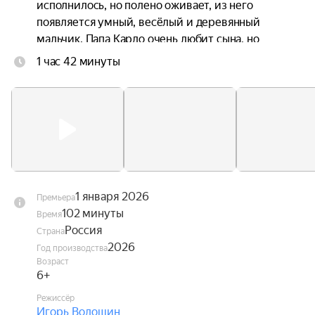
исполнилось, но полено оживает, из него 
появляется умный, весёлый и деревянный 
мальчик. Папа Карло очень любит сына, но 
Буратино постепенно понимает, что он не такой, 
1 час 42 минуты
как все, и отправляется в длинное и полное 
приключений путешествие, чтобы доказать 
папе: он хороший и настоящий сын.
1 января 2026
Премьера
102 минуты
Время
Россия
Страна
2026
Год производства
Возраст
6+
Режиссёр
Игорь Волошин