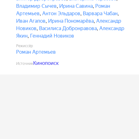
Владимир Сычев
,
Ирина Савина
,
Роман
Артемьев
,
Антон Эльдаров
,
Варвара Чабан
,
Иван Агапов
,
Ирина Пономарёва
,
Александр
Новиков
,
Василиса Добронравова
,
Александр
Якин
,
Геннадий Новиков
Режиссёр
Роман Артемьев
Кинопоиск
Источник