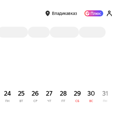
Владикавказ
СЕНТЯ
24
25
26
27
28
29
30
31
1
ПН
ВТ
СР
ЧТ
ПТ
СБ
ВС
ПН
ВТ