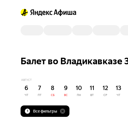
Балет во Владикавказе 
АВГУСТ
6
7
8
9
10
11
12
13
ЧТ
ПТ
СБ
ВС
ПН
ВТ
СР
ЧТ
Все фильтры
1