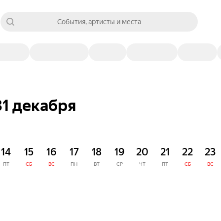
События, артисты и места
31 декабря
14
15
16
17
18
19
20
21
22
23
ПТ
СБ
ВС
ПН
ВТ
СР
ЧТ
ПТ
СБ
ВС