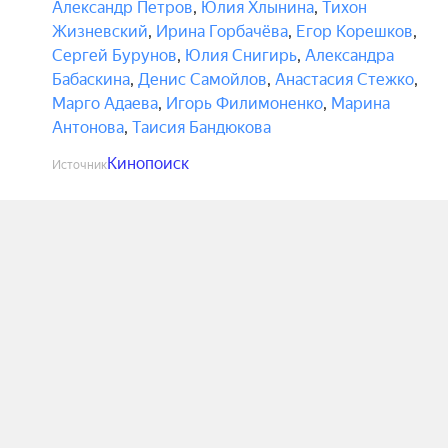
Александр Петров
,
Юлия Хлынина
,
Тихон
Жизневский
,
Ирина Горбачёва
,
Егор Корешков
,
Сергей Бурунов
,
Юлия Снигирь
,
Александра
Бабаскина
,
Денис Самойлов
,
Анастасия Стежко
,
Марго Адаева
,
Игорь Филимоненко
,
Марина
Антонова
,
Таисия Бандюкова
Кинопоиск
Источник