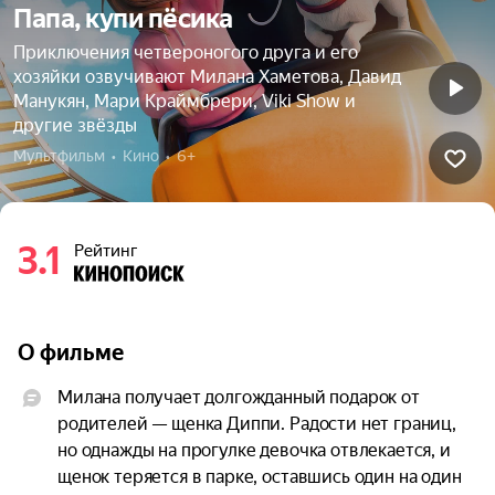
Папа, купи пёсика
Приключения четвероногого друга и его
хозяйки озвучивают Милана Хаметова, Давид
Манукян, Мари Краймбрери, Viki Show и
другие звёзды
Мультфильм  •  Кино  •  6+
3.1
Рейтинг
О фильме
Милана получает долгожданный подарок от 
родителей — щенка Диппи. Радости нет границ, 
но однажды на прогулке девочка отвлекается, и 
щенок теряется в парке, оставшись один на один 