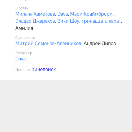
В ролях
Милана Хаметова
,
Dava
,
Мари Краймбрери
,
Эльдар Джарахов
,
Вики Шоу
,
тринадцать карат
,
Амилия
Сценаристы
Митрий Семенов-Алейников
,
Андрей Липов
Продюсер
Dava
Кинопоиск
Источник