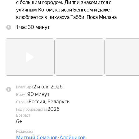
с большим городом. Диппи знакомится с 
уличным Котом, крысой Бенгсом и даже 
влюбляется в чихуахуа Табби. Пока Милана 
ведёт поиски любимого песика, Диппи ждут 
1 час 30 минут
увлекательные приключения, в которых ему 
предстоит стать настоящим героем, способным 
защитить не только себя, но и своих друзей.
2 июля 2026
Премьера
90 минут
Время
Россия, Беларусь
Страна
2026
Год производства
Возраст
6+
Режиссёр
Митрий Семенов-Алейников