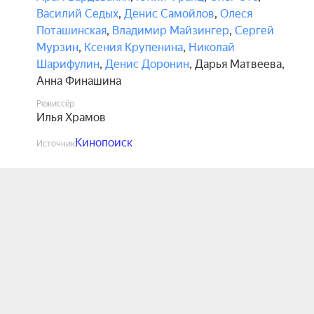
Василий Седых
,
Денис Самойлов
,
Олеся
Поташинская
,
Владимир Майзингер
,
Сергей
Мурзин
,
Ксения Крупенина
,
Николай
Шарифулин
,
Денис Доронин
,
Дарья Матвеева
,
Анна Финашина
Режиссёр
Илья Храмов
Кинопоиск
Источник