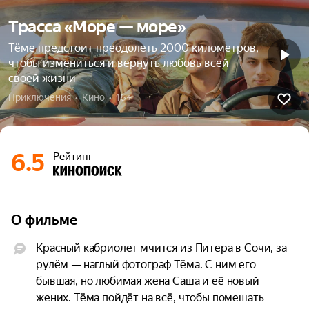
Трасса «Море — море»
Тёме предстоит преодолеть 2000 километров,
чтобы измениться и вернуть любовь всей
своей жизни
Приключения  •  Кино  •  16+
6.5
Рейтинг
О фильме
Красный кабриолет мчится из Питера в Сочи, за 
рулём — наглый фотограф Тёма. С ним его 
бывшая, но любимая жена Саша и её новый 
жених. Тёма пойдёт на всё, чтобы помешать 