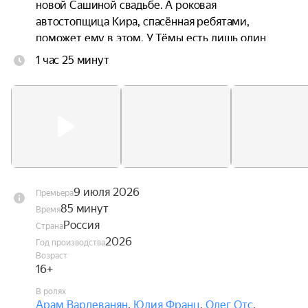
новой Сашиной свадьбе. А роковая 
автостопщица Кира, спасённая ребятами, 
поможет ему в этом. У Тёмы есть лишь один 
путь через всю страну, чтобы измениться и 
1 час 25 минут
вернуть любовь всей жизни — если не откажут 
тормоза.
9 июля 2026
Премьера
85 минут
Время
Россия
Страна
2026
Год производства
Возраст
16+
В ролях
Арам Вардеванян
,
Юлия Франц
,
Олег Отс
,