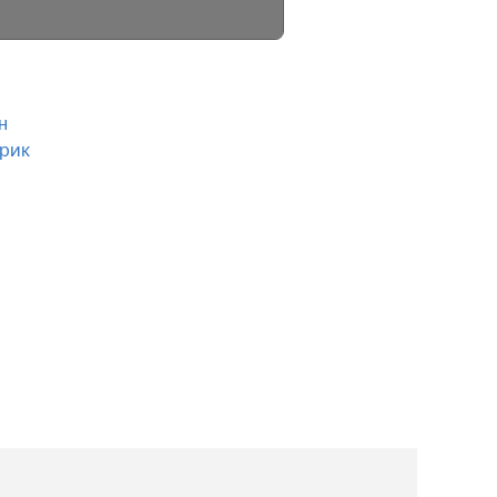
н
рик