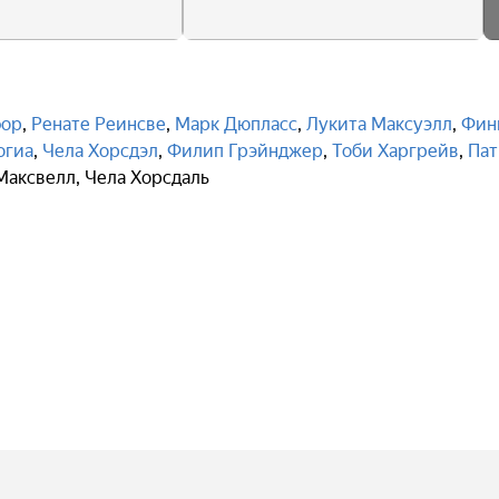
фор
,
Ренате Реинсве
,
Марк Дюпласс
,
Лукита Максуэлл
,
Фин
огиа
,
Чела Хорсдэл
,
Филип Грэйнджер
,
Тоби Харгрейв
,
Пат
Максвелл
,
Чела Хорсдаль