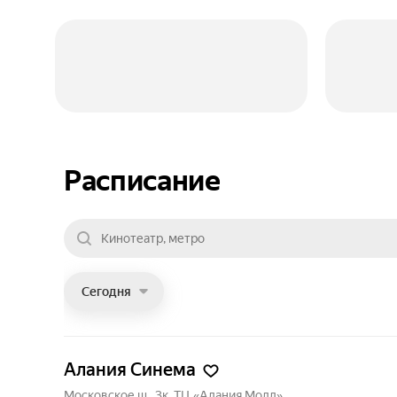
Расписание
Сегодня
Алания Синема
Московское ш., 3к, ТЦ «Алания Молл»