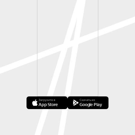
Загрузите в
Скачать из
App Store
Google Play