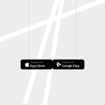
Загрузите в
Скачать из
App Store
Google Play