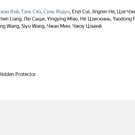
жан Вэй
,
Тань Сяо
,
Сунь Яодун
,
Enzi Cui
,
Jingren He
,
Цзя Чэн
hen Liang
,
Лю Сыци
,
Yingying Miao
,
Не Цзисюань
,
Yaodong 
ing Wang
,
Siyu Wang
,
Чжан Мин
,
Чжоу Цзыюй
Hidden Protector