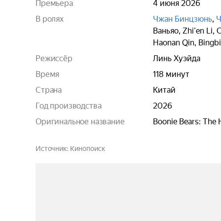
Премьера
4 июня 2026
В ролях
Чжан Бинцзюнь
,
Ч
Ваньяо
,
Zhi'en Li
,
C
Haonan Qin
,
Bingb
Режиссёр
Линь Хуэйда
Время
118 минут
Страна
Китай
Год производства
2026
Оригинальное название
Boonie Bears: The 
Источник
Кинопоиск