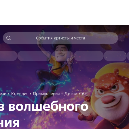
События, артисты и места
ези
Комедия
Приключения
Детям
6+
з волшебного
ния