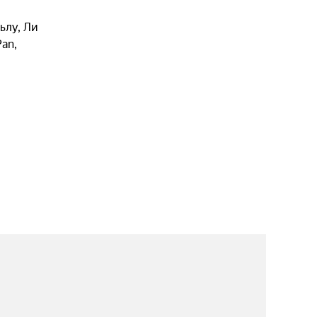
ьлу
,
Ли
Pan
,