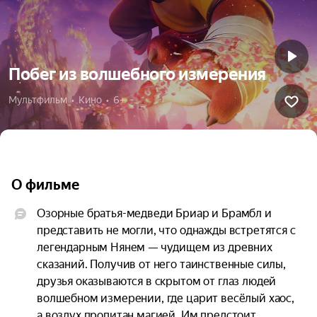
Побег из волшебного измерения
Мультфильм  •  Кино  •  6+
О фильме
Озорные братья-медведи Бриар и Брамбл и 
представить не могли, что однажды встретятся с 
легендарным Нянем — чудищем из древних 
сказаний. Получив от него таинственные силы, 
друзья оказываются в скрытом от глаз людей 
волшебном измерении, где царит весёлый хаос, 
а воздух пропитан магией. Им предстоит 