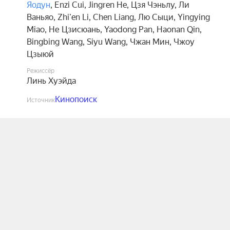
Яодун
,
Enzi Cui
,
Jingren He
,
Цзя Чэньлу
,
Ли
Ваньяо
,
Zhi'en Li
,
Chen Liang
,
Лю Сыци
,
Yingying
Miao
,
Не Цзисюань
,
Yaodong Pan
,
Haonan Qin
,
Bingbing Wang
,
Siyu Wang
,
Чжан Мин
,
Чжоу
Цзыюй
Режиссёр
Линь Хуэйда
Кинопоиск
Источник