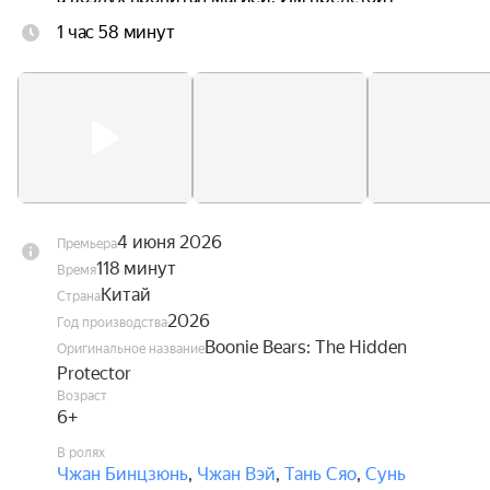
научиться управлять своими способностями и 
1 час 58 минут
найти своё место в этом удивительном мире, 
чтобы суметь вернуться домой.
4 июня 2026
Премьера
118 минут
Время
Китай
Страна
2026
Год производства
Boonie Bears: The Hidden
Оригинальное название
Protector
Возраст
6+
В ролях
Чжан Бинцзюнь
,
Чжан Вэй
,
Тань Сяо
,
Сунь