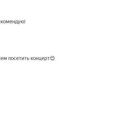
екомендую!
сем посетить концерт😊