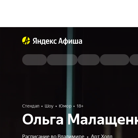
Стендап
Шоу
Юмор
18+
Ольга Малащен
Расписание во Владимире
•
Арт Холл