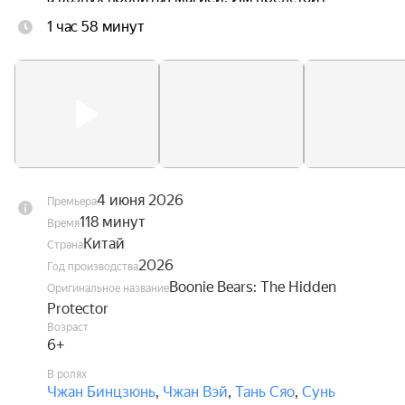
научиться управлять своими способностями и 
1 час 58 минут
найти своё место в этом удивительном мире, 
чтобы суметь вернуться домой.
4 июня 2026
Премьера
118 минут
Время
Китай
Страна
2026
Год производства
Boonie Bears: The Hidden
Оригинальное название
Protector
Возраст
6+
В ролях
Чжан Бинцзюнь
,
Чжан Вэй
,
Тань Сяо
,
Сунь