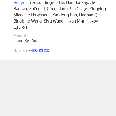
Яодун
,
Enzi Cui
,
Jingren He
,
Цзя Чэньлу
,
Ли
Ваньяо
,
Zhi'en Li
,
Chen Liang
,
Лю Сыци
,
Yingying
Miao
,
Не Цзисюань
,
Yaodong Pan
,
Haonan Qin
,
Bingbing Wang
,
Siyu Wang
,
Чжан Мин
,
Чжоу
Цзыюй
Режиссёр
Линь Хуэйда
Кинопоиск
Источник