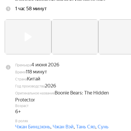
научиться управлять своими способностями и 
1 час 58 минут
найти своё место в этом удивительном мире, 
чтобы суметь вернуться домой.
4 июня 2026
Премьера
118 минут
Время
Китай
Страна
2026
Год производства
Boonie Bears: The Hidden
Оригинальное название
Protector
Возраст
6+
В ролях
Чжан Бинцзюнь
,
Чжан Вэй
,
Тань Сяо
,
Сунь