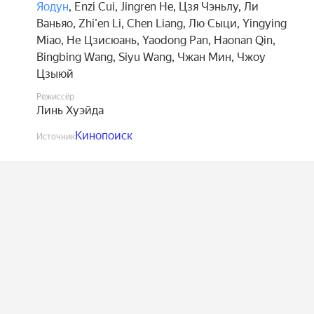
Яодун
,
Enzi Cui
,
Jingren He
,
Цзя Чэньлу
,
Ли
Ваньяо
,
Zhi'en Li
,
Chen Liang
,
Лю Сыци
,
Yingying
Miao
,
Не Цзисюань
,
Yaodong Pan
,
Haonan Qin
,
Bingbing Wang
,
Siyu Wang
,
Чжан Мин
,
Чжоу
Цзыюй
Режиссёр
Линь Хуэйда
Кинопоиск
Источник