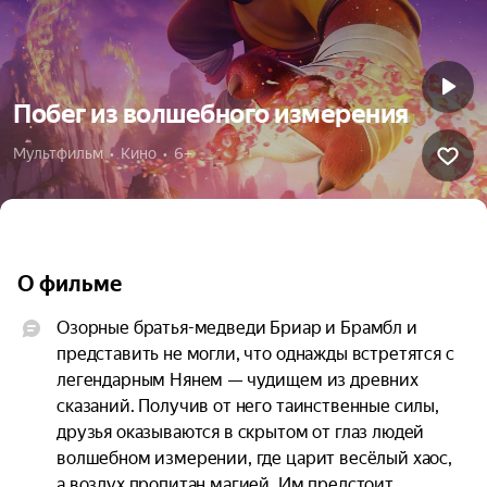
Побег из волшебного измерения
Мультфильм  •  Кино  •  6+
О фильме
Озорные братья-медведи Бриар и Брамбл и 
представить не могли, что однажды встретятся с 
легендарным Нянем — чудищем из древних 
сказаний. Получив от него таинственные силы, 
друзья оказываются в скрытом от глаз людей 
волшебном измерении, где царит весёлый хаос, 
а воздух пропитан магией. Им предстоит 