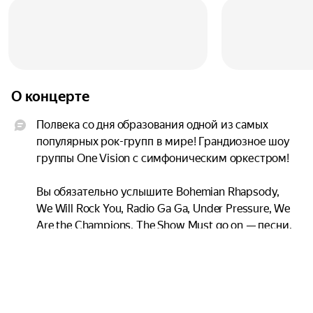
О концерте
Полвека со дня образования одной из самых 
популярных рок-групп в мире! Грандиозное шоу 
группы One Vision с симфоническим оркестром!

Вы обязательно услышите Bohemian Rhapsody, 
We Will Rock You, Radio Ga Ga, Under Pressure, We 
Are the Champions, The Show Must go on — песни, 
вписанные золотыми буквами в историю 
музыки, суперхиты, любимые миллионами!

One Vision — один из самых успешных 
исполнителей творчества группы Queen в 