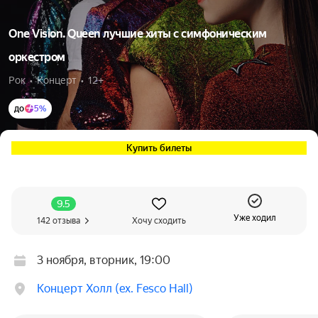
One Vision. Queen лучшие хиты c симфоническим
оркестром
Рок  •  Концерт  •  12+
до
5%
Купить билеты
9.5
Уже ходил
142 отзыва
Хочу сходить
3 ноября, вторник, 19:00
Концерт Холл (ex. Fesco Hall)