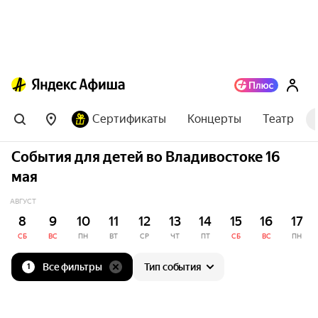
Сертификаты
Концерты
Театр
События для детей во Владивостоке 16
мая
АВГУСТ
8
9
10
11
12
13
14
15
16
17
СБ
ВС
ПН
ВТ
СР
ЧТ
ПТ
СБ
ВС
ПН
Все фильтры
Тип события
1