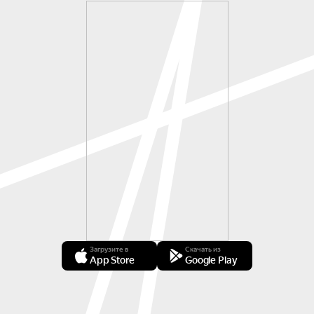
Загрузите в
Скачать из
App Store
Google Play