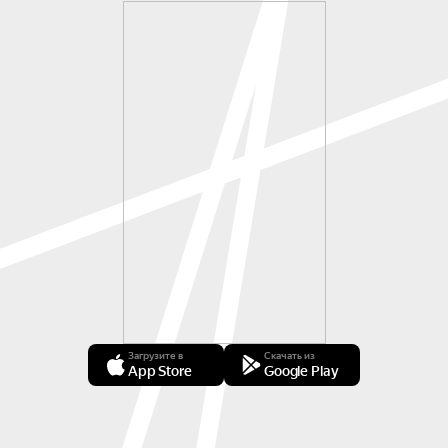
Загрузите в
Скачать из
App Store
Google Play