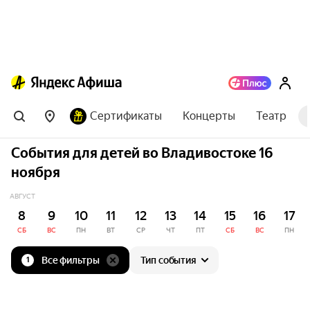
Сертификаты
Концерты
Театр
События для детей во Владивостоке 16
ноября
АВГУСТ
8
9
10
11
12
13
14
15
16
17
СБ
ВС
ПН
ВТ
СР
ЧТ
ПТ
СБ
ВС
ПН
Все фильтры
Тип события
1