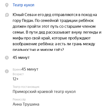
Театр кукол
Юный Сева и его дед отправляются в поход на 
гору Педан. По семейной традиции ребёнок 
должен пройти этот путь со старшим членом 
семьи. В пути дед рассказывает внуку легенды и 
мифы про свой край, которые пробуждают 
воображение ребёнка: а есть ли грань между 
реальностью и миром грёз?

45 минут
История про взросление, приобретение 
дружбы, познание себя и своих корней, красоту 
45 минут
Время
человеческой души, пропитанная поэтичными 
Возраст
легендами народов Дальнего Востока.

12+
Театр-постановщик
Внук. Дед, а что для тебя сила?

Приморский краевой театр кукол
Дед. Красота. А красота есть любовь.

Режиссёр
Внук. Так красота или любовь?

Анна Трушина
Дед. Для меня это одно и то же, Сева.
