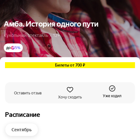
Амба. История одного пути
Кукольный спектакль  •  12+
до
5%
Билеты от 700 ₽
Оставить отзыв
Уже ходил
Хочу сходить
Расписание
Сентябрь