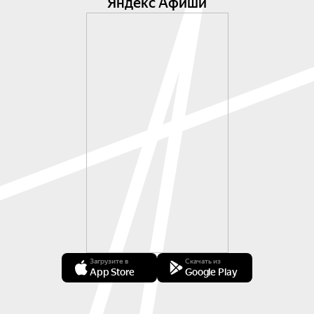
Яндекс Афиши
Загрузите в
Скачать из
App Store
Google Play