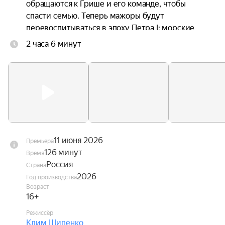
обращаются к Грише и его команде, чтобы 
спасти семью. Теперь мажоры будут 
перевоспитываться в эпоху Петра I: морские 
приключения и опасности заставят их 
2 часа 6 минут
переосмыслить своё собственное прошлое и 
осознать, что нет ничего важнее семьи.
11 июня 2026
Премьера
126 минут
Время
Россия
Страна
2026
Год производства
Возраст
16+
Режиссёр
Клим Шипенко