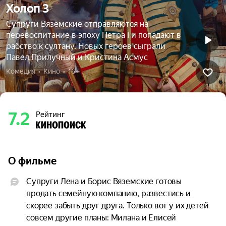
Холоп 3
Супруги Вяземские отправляются на
перевоспитание в эпоху Петра I и попадают в
рабство к султану. Новых героев сыграли
Павел Прилучный и Кристина Асмус
Комедия  •  Кино  •  16+
7.2
Рейтинг
О фильме
Супруги Лена и Борис Вяземские готовы 
продать семейную компанию, развестись и 
скорее забыть друг друга. Только вот у их детей 
совсем другие планы: Милана и Елисей 