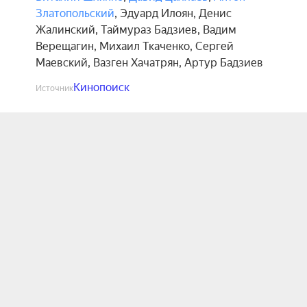
Златопольский
,
Эдуард Илоян
,
Денис
Жалинский
,
Таймураз Бадзиев
,
Вадим
Верещагин
,
Михаил Ткаченко
,
Сергей
Маевский
,
Вазген Хачатрян
,
Артур Бадзиев
Кинопоиск
Источник