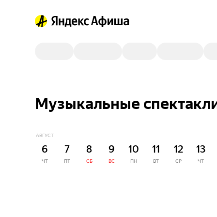
Музыкальные спектакли
АВГУСТ
6
7
8
9
10
11
12
13
ЧТ
ПТ
СБ
ВС
ПН
ВТ
СР
ЧТ