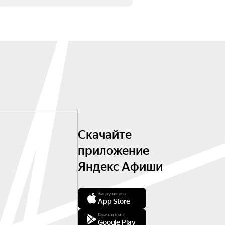
Скачайте
приложение
Яндекс Афиши
Загрузите в
App Store
Скачать из
Google Play