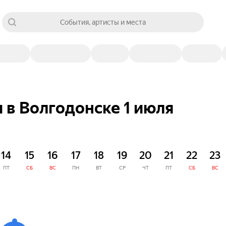
События, артисты и места
 в Волгодонске 1 июля
14
15
16
17
18
19
20
21
22
23
ПТ
СБ
ВС
ПН
ВТ
СР
ЧТ
ПТ
СБ
ВС