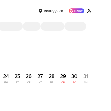
Волгодонск
СЕНТЯ
24
25
26
27
28
29
30
31
1
ПН
ВТ
СР
ЧТ
ПТ
СБ
ВС
ПН
ВТ