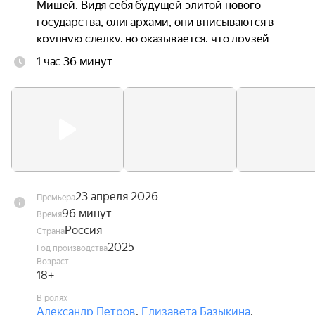
Мишей. Видя себя будущей элитой нового 
государства, олигархами, они вписываются в 
крупную сделку, но оказывается, что друзей 
втянули в масштабную аферу по хищению 
1 час 36 минут
миллиардов из казны. После ареста Андрей 
попадает в переполненную общую камеру 
«Матросской тишины» — чистилище, где ему 
предстоит стать другим человеком, чтобы 
выжить и вернуться в привычный мир.
23 апреля 2026
Премьера
96 минут
Время
Россия
Страна
2025
Год производства
Возраст
18+
В ролях
Александр Петров
,
Елизавета Базыкина
,