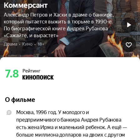
Коммерсант
Александр Петров и Хаски в драме о банкире,
который пытается выжить в тюрьме в 1990-е.
По биографической книге Андрея Рубанова
«Сажайте, и вырастет»
Драма  •  Кино  •  18+
7.8
Рейтинг
О фильме
Москва, 1996 год. У молодого и 
предприимчивого банкира Андрея Рубанова 
есть жена Ирма и маленький ребенок. А ещё — 
больше миллиона долларов на двоих с другом 