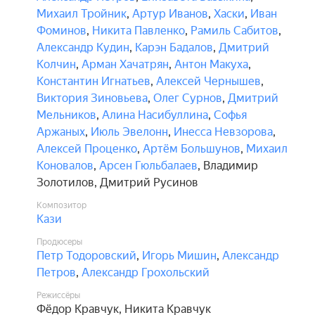
Михаил Тройник
,
Артур Иванов
,
Хаски
,
Иван
Фоминов
,
Никита Павленко
,
Рамиль Сабитов
,
Александр Кудин
,
Карэн Бадалов
,
Дмитрий
Колчин
,
Арман Хачатрян
,
Антон Макуха
,
Константин Игнатьев
,
Алексей Чернышев
,
Виктория Зиновьева
,
Олег Сурнов
,
Дмитрий
Мельников
,
Алина Насибуллина
,
Софья
Аржаных
,
Июль Эвелонн
,
Инесса Невзорова
,
Алексей Проценко
,
Артём Большунов
,
Михаил
Коновалов
,
Арсен Гюльбалаев
,
Владимир
Золотилов
,
Дмитрий Русинов
Композитор
Кази
Продюсеры
Петр Тодоровский
,
Игорь Мишин
,
Александр
Петров
,
Александр Грохольский
Режиссёры
Фёдор Кравчук
,
Никита Кравчук