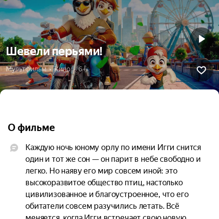
Шевели перьями!
Мультфильм  •  Кино  •  6+
О фильме
Каждую ночь юному орлу по имени Игги снится 
один и тот же сон — он парит в небе свободно и 
легко. Но наяву его мир совсем иной: это 
высокоразвитое общество птиц, настолько 
цивилизованное и благоустроенное, что его 
обитатели совсем разучились летать. Всё 
меняется, когда Игги встречает свою новую 