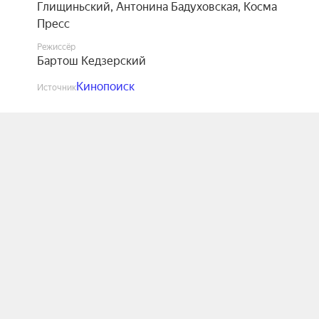
Глищиньский
,
Антонина Бадуховская
,
Косма
Пресс
Режиссёр
Бартош Кедзерский
Кинопоиск
Источник