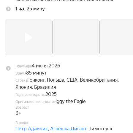
одноклассницу Ив, без ума влюблённую в 
1 час 25 минут
авиацию. Вдохновлённый её увлечением, он 
наконец обретает смелость взглянуть в глаза 
собственной мечте — и впервые в жизни 
расправить крылья.
4 июня 2026
Премьера
85 минут
Время
Гонконг, Польша, США, Великобритания,
Страна
Япония, Бразилия
2025
Год производства
Iggy the Eagle
Оригинальное название
Возраст
6+
В ролях
Пётр Адамчик
,
Агнешка Дигант
,
Тимотеуш