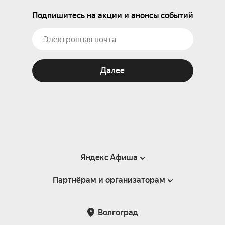
Подпишитесь на акции и анонсы событий
Далее
Яндекс Афиша
Партнёрам и организаторам
Справка
Пользовательское соглашение
Партнёрам и организаторам мероприятий
Волгоград
Подарочные сертификаты
Билетная система Яндекс Билеты