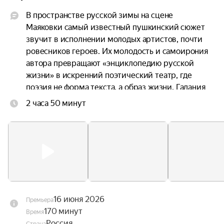
В пространстве русской зимы на сцене 
Маяковки самый известный пушкинский сюжет 
звучит в исполнении молодых артистов, почти 
ровесников героев. Их молодость и самоирония 
автора превращают «энциклопедию русской 
жизни» в искренний поэтический театр, где 
поэзия не форма текста, а образ жизни. Гадания 
с народными песнями, именины, зимняя дорога, 
2 часа 50 минут
танцы на балу — всё это возникает не как 
приметы старины, а оживает в современном 
прочтении.

Создатели спектакля продолжают исследовать 
природные стихии на сцене. В декорациях 
народного художника РФ Владимира Арефьева 
разные состояния воды проявляют летучесть 
16 июня 2026
Премьера
авторского слога и переменчивость главного 
170 минут
Время
героя. Снег то укутывает сцену перинами, то 
Россия