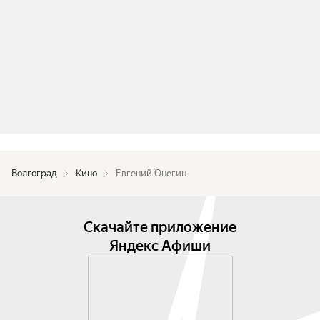
«искренний журнал» — так формулирует сам 
автор. Наблюдения поэта за современностью, 
его размышления о любви и дружбе пронизаны 
огромной иронией и самоиронией. На этой 
интонации мы и создаём спектакль».
Волгоград
Кино
Евгений Онегин
Скачайте приложение
Яндекс Афиши