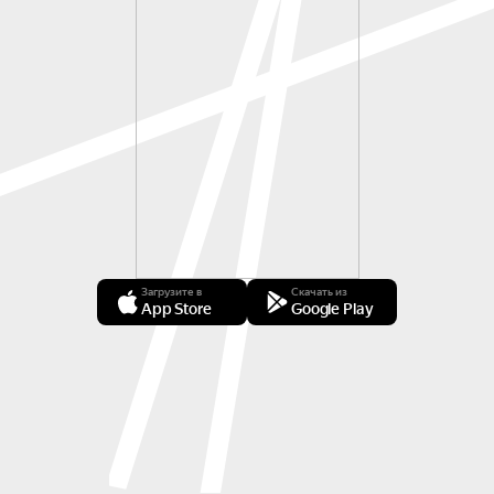
Загрузите в
Скачать из
App Store
Google Play