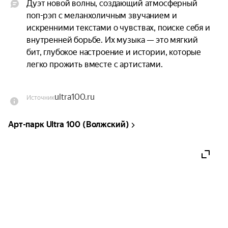
Дуэт новой волны, создающий атмосферный 
поп-рэп с меланхоличным звучанием и 
искренними текстами о чувствах, поиске себя и 
внутренней борьбе. Их музыка — это мягкий 
бит, глубокое настроение и истории, которые 
легко прожить вместе с артистами.

Ty Gjj & Yami выступят на Ultra100.

ultra100.ru
Источник
Автор треков «Fenomen», «Тихим ветром», «За 
Арт-парк Ultra 100 (Волжский)
мечтой», «Не жалея», «Икигай», 
«Феноменально», «В поле воин» и других работ, 
которые находят отклик у слушателей своей 
атмосферой и честностью.

Ty Gjj & Yami — это музыка про состояние души. 
Их выступления — это погружение в эмоции, где 
мягкая лирика и современное звучание создают 
особую, почти кинематографичную атмосферу, 