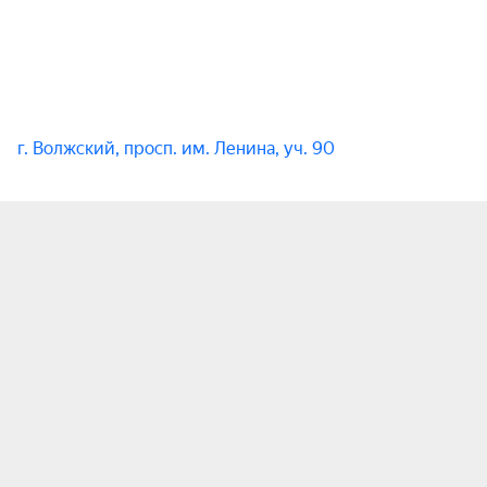
способную зацепить с первых секунд.

Информация о билетах:

Билет даёт право прохода на оба дня фестиваля.

Ultra 100 — мультиформатный фестиваль спорта, 
г. Волжский, просп. им. Ленина, уч. 90
музыки и самовыражения. Даты проведения 
фестиваля — 15 и 16 августа 2026 года.