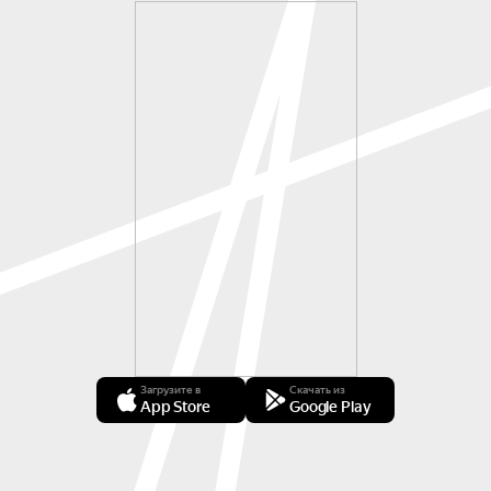
Загрузите в
Скачать из
App Store
Google Play