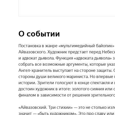
О событии
Постановка в жанре «мультимедийный байопик» р
Айвазовского. Художник предстает перед Небесн
и адвокат дьявола. Функция «адвоката дьявола» 
собрать все возможные аргументы, которые указы
Ангел-хранитель выступает на стороне защиты. 
стороны души великого мариниста. Но впервые н
истории. Зрители голосуют в конце спектакля и 
достоин художник в итоге: золотого сияния или 
финалом в зависимости от решения зрительного 
«Айвазовский. Три стихии» — это не столько изл
значит — «быть художником». Это про славу или