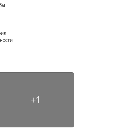
бы 
ил 
ности 
+1