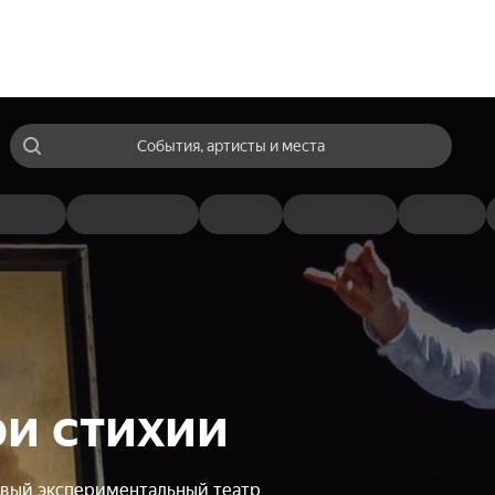
События, артисты и места
ри стихии
вый экспериментальный театр