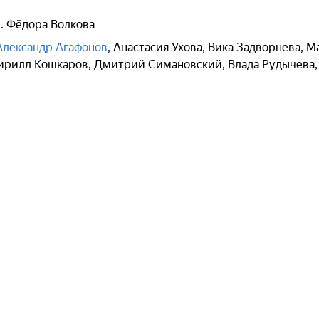
. Фёдора Волкова
Александр Агафонов
,
Анастасия Ухова
,
Вика Задворнева
,
М
ирилл Кошкаров
,
Дмитрий Симановский
,
Влада Рудычева
,