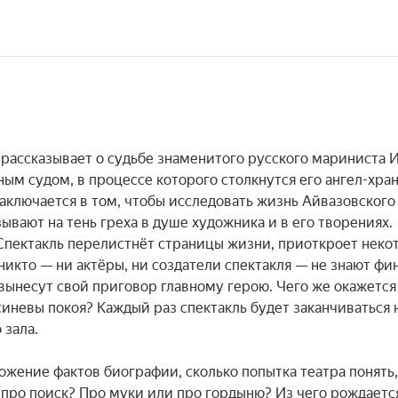
ассказывает о судьбе знаменитого русского мариниста И
ым судом, в процессе которого столкнутся его ангел-хран
заключается в том, чтобы исследовать жизнь Айвазовского 
вают на тень греха в душе художника и в его творениях. 
Спектакль перелистнёт страницы жизни, приоткроет некот
икто — ни актёры, ни создатели спектакля — не знают фин
вынесут свой приговор главному герою. Чего же окажется 
синевы покоя? Каждый раз спектакль будет заканчиваться 
зала.

ожение фактов биографии, сколько попытка театра понять, 
 про поиск? Про муки или про гордыню? Из чего рождается