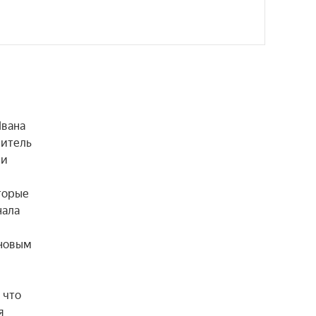
вана 
итель 
и 
орые 
ала 
новым 
что 
 