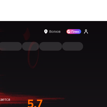
Волхов
тается
5.7