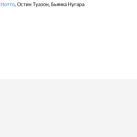
 Нотто
,
Остин Туазон
,
Бьянка Нугара