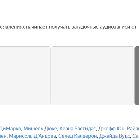
 явлениях начинает получать загадочные аудиозаписи от 
 ДиМарко
,
Мишель Дюке
,
Кеана Бастидас
,
Джефф Юн
,
Райа
лен
,
Марисоль Д’Андреа
,
Селед Калдерон
,
Джайда Вудс
,
Са