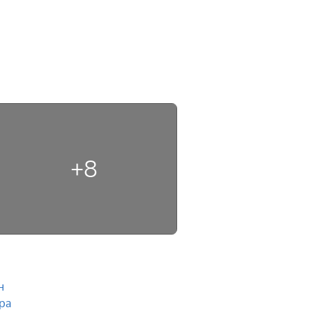
+8
н
ра