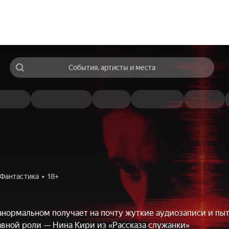
События, артисты и места
Фантастика
18+
анормальном получает на почту жуткие аудиозаписи и пы
лавной роли — Нина Кири из «Рассказа служанки»