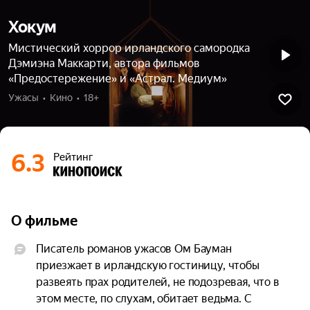
Хокум
Мистический хоррор ирландского самородка
Дэмиэна Маккарти, автора фильмов
«Предостережение» и «Астрал. Медиум»
Ужасы  •  Кино  •  18+
6.3
Рейтинг
О фильме
Писатель романов ужасов Ом Бауман 
приезжает в ирландскую гостиницу, чтобы 
развеять прах родителей, не подозревая, что в 
этом месте, по слухам, обитает ведьма. С 