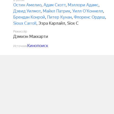
В ролях
Остин Амелио
,
Адам Скотт
,
Мэллори Адамс
,
Дэвид Уилмот
,
Майкл Патрик
,
Уилл О’Коннелл
,
Брендан Конрой
,
Питер Кунан
,
Флоренс Ордеш
,
Sioux Carroll
,
Эзра Карлайл
,
Siox C
Режиссёр
Дэмиэн Маккарти
Кинопоиск
Источник