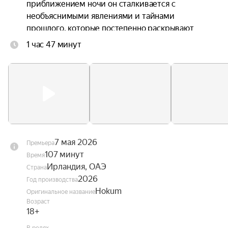
приближением ночи он сталкивается с 
необъяснимыми явлениями и тайнами 
прошлого, которые постепенно раскрывают 
зловещую природу этого уединённого уголка.
1 час 47 минут
7 мая 2026
Премьера
107 минут
Время
Ирландия, ОАЭ
Страна
2026
Год производства
Hokum
Оригинальное название
Возраст
18+