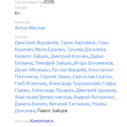
2026
Год производства
Возраст
6+
Режиссёр
Антон Маслов
В ролях
Дмитрий Журавлёв
,
Гарик Харламов
,
Гоша
Куценко
,
Мила Ершова
,
Татьяна Догилева
,
Кирилл Зайцев
,
Дмитрий Колчин
,
Дарья
Блохина
,
Тимофей Зайцев
,
Игорь Богомягков
,
Денис Мелешко
,
Руслан Январёв
,
Константин
Плотников
,
Сергей Занин
,
Святослав Святин
,
Глеб Агапычев
,
Александр Трушинский
,
Софья
Годова
,
Александр Лазарев
,
Дмитрий Цуканов
,
Анастасия Прежеславская
,
Андрей Антоненко
,
Данила Князев
,
Виталий Ситников
,
Ульяна
Донскова
,
Павел Зайцев
Кинопоиск
Источник