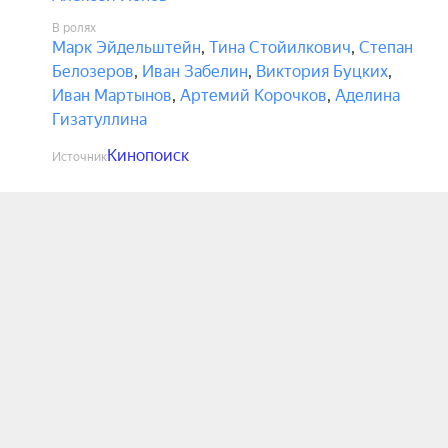
В ролях
Марк Эйдельштейн
,
Тина Стойилкович
,
Степан
Белозеров
,
Иван Забелин
,
Виктория Буцких
,
Иван Мартынов
,
Артемий Корочков
,
Аделина
Гизатуллина
Кинопоиск
Источник