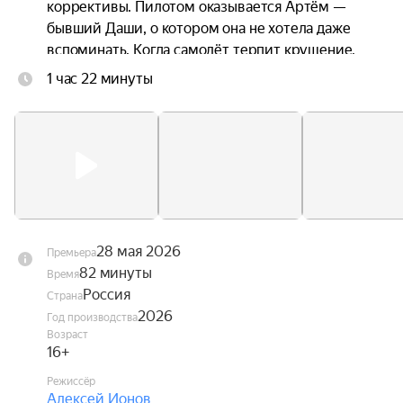
коррективы. Пилотом оказывается Артём — 
бывший Даши, о котором она не хотела даже 
вспоминать. Когда самолёт терпит крушение, 
троим приходится прыгать без подготовки. 
1 час 22 минуты
Стропы путаются. Они чудом остаются в живых 
— но оказываются подвешены над горной 
пропастью посреди бушующих лесных пожаров. 
Даша оказывается между двумя мужчинами, с 
каждым из которых связана её жизнь. Один — 
настоящее. Другой — незажившее прошлое.
28 мая 2026
Премьера
82 минуты
Время
Россия
Страна
2026
Год производства
Возраст
16+
Режиссёр
Алексей Ионов