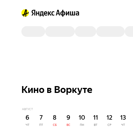
Кино в Воркуте
АВГУСТ
6
7
8
9
10
11
12
13
ЧТ
ПТ
СБ
ВС
ПН
ВТ
СР
ЧТ