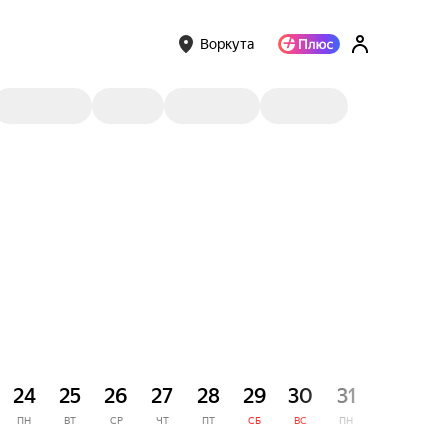
Воркута
СЕНТЯ
24
25
26
27
28
29
30
31
1
ПН
ВТ
СР
ЧТ
ПТ
СБ
ВС
ПН
ВТ