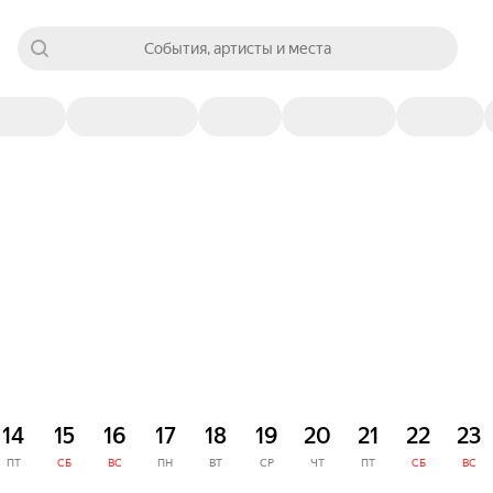
События, артисты и места
14
15
16
17
18
19
20
21
22
23
ПТ
СБ
ВС
ПН
ВТ
СР
ЧТ
ПТ
СБ
ВС