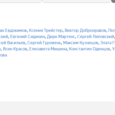
ан Евдокимов
,
Ксения Трейстер
,
Виктор Добронравов
,
По
ский
,
Евгений Сидихин
,
Дирк Мартенс
,
Сергей Липовский
сей Васильев
,
Сергей Гуровень
,
Максим Кузнецов
,
Злата 
й
,
Ясин Красов
,
Елизавета Мишина
,
Константин Одинцов
,
У
рова