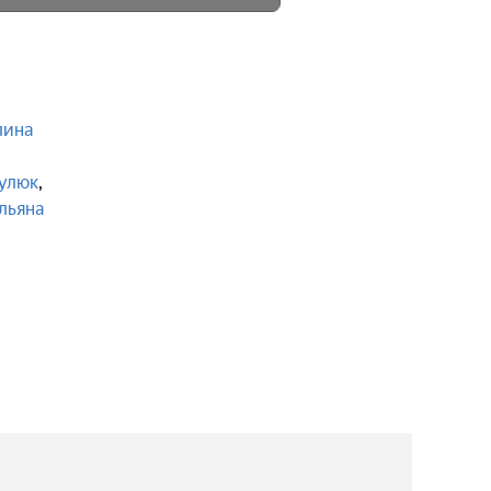
лина
,
Гулюк
,
льяна