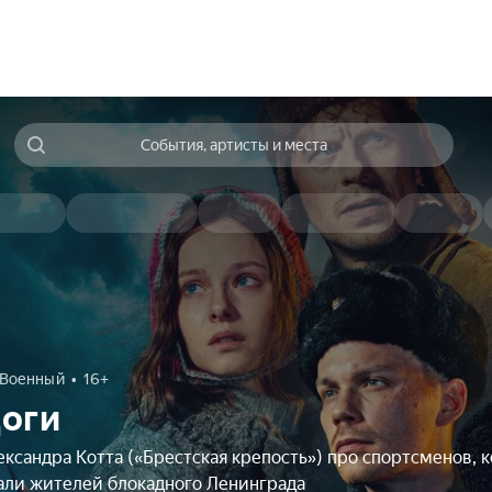
События, артисты и места
Военный
16+
оги
ксандра Котта («Брестская крепость») про спортсменов, 
али жителей блокадного Ленинграда