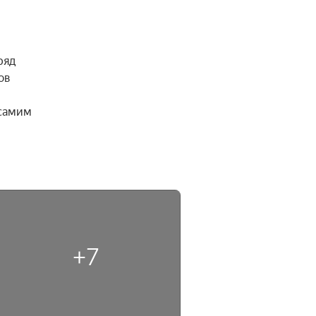
яд 
в 
самим 
+7