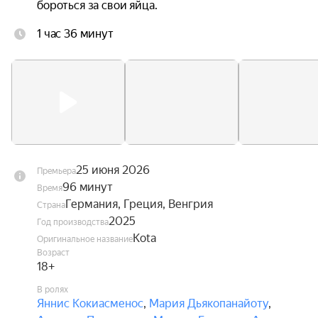
бороться за свои яйца.
1 час 36 минут
25 июня 2026
Премьера
96 минут
Время
Германия, Греция, Венгрия
Страна
2025
Год производства
Kota
Оригинальное название
Возраст
18+
В ролях
Яннис Кокиасменос
,
Мария Дьякопанайоту
,