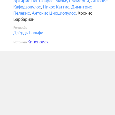
Аргирис Пантазарас
,
Махмут Бамерни
,
Антонис
Кафедзопулос
,
Никос Каттис
,
Димитрис
Пелекис
,
Антонис Циоциопулос
,
Хронис
Барбариан
Режиссёр
Дьёрдь Пальфи
Кинопоиск
Источник