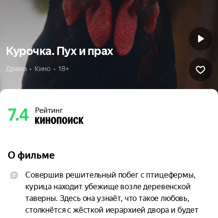
Курочка. Пух и прах
Драма  •  Кино  •  18+
7.4
Рейтинг
О фильме
Совершив решительный побег с птицефермы, 
курица находит убежище возле деревенской 
таверны. Здесь она узнаёт, что такое любовь, 
столкнётся с жёсткой иерархией двора и будет 