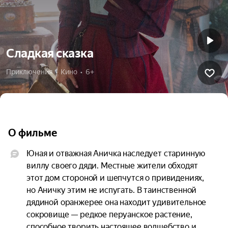
Сладкая сказка
Приключения  •  Кино  •  6+
О фильме
Юная и отважная Аничка наследует старинную 
виллу своего дяди. Местные жители обходят 
этот дом стороной и шепчутся о привидениях, 
но Аничку этим не испугать. В таинственной 
дядиной оранжерее она находит удивительное 
сокровище — редкое перуанское растение, 
способное творить настоящее волшебство и 