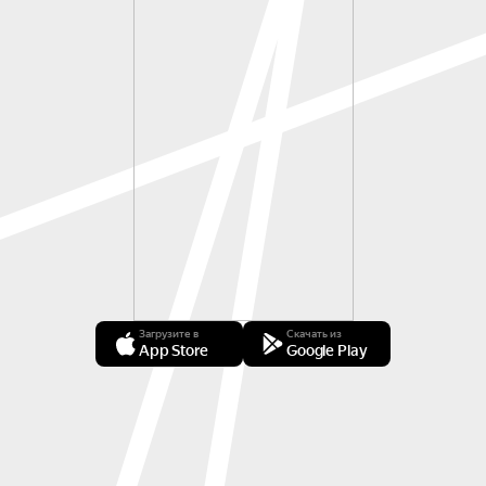
Загрузите в
Скачать из
App Store
Google Play