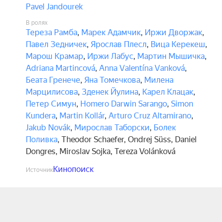
Pavel Jandourek
В ролях
Тереза Рамба
,
Марек Адамчик
,
Иржи Дворжак
,
Павел Зедничек
,
Ярослав Плесл
,
Вица Керекеш
,
Марош Крамар
,
Иржи Лабус
,
Мартин Мышичка
,
Adriana Martincová
,
Anna Valentína Vanková
,
Беата Гренече
,
Яна Томечкова
,
Милена
Марцилисова
,
Зденек Йулина
,
Карел Клацак
,
Петер Симун
,
Homero Darwin Sarango
,
Simon
Kundera
,
Martin Kollár
,
Arturo Cruz Altamirano
,
Jakub Novák
,
Мирослав Таборски
,
Болек
Поливка
,
Theodor Schaefer
,
Ondrej Süss
,
Daniel
Dongres
,
Miroslav Sojka
,
Tereza Volánková
Кинопоиск
Источник