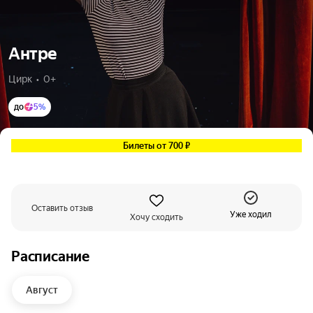
Антре
Цирк  •  0+
до
5%
Билеты от 700 ₽
Оставить отзыв
Уже ходил
Хочу сходить
Расписание
Август