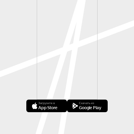
Загрузите в
Скачать из
App Store
Google Play