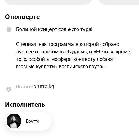
О концерте
Большой концерт сольного тура!

Специальная программа, в которой собрано 
лучшее из альбомов «Гаддем», и «Метис», кроме 
того, особой атмосферы концерту добавят 
главные куплеты «Каспийского груза».

Успейте занять свои места в «Черной волге» и 
brutto.kg
Источник
пристегнуть ремни — поездка будет долгой и 
незабываемой.
Исполнитель
Брутто