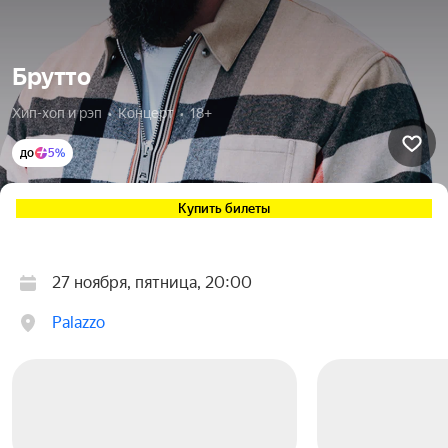
Брутто
Хип-хоп и рэп  •  Концерт  •  18+
до
5%
Купить билеты
27 ноября, пятница, 20:00
Palazzo