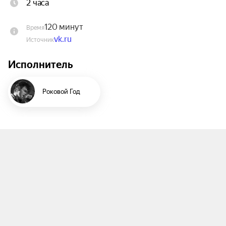
2 часа
«Гребите ближе к динамикам, народ, сегодня с 
120 минут
Время
вами В.И.А. Роковой год!»
vk.ru
Источник
Исполнитель
​Роковой Год