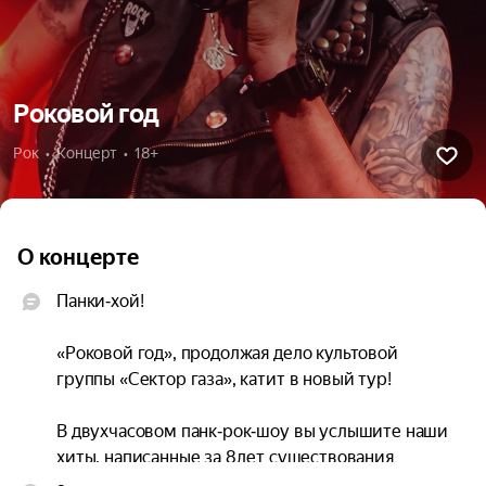
Роковой год
Рок  •  Концерт  •  18+
О концерте
Панки‑хой!

«Роковой год», продолжая дело культовой 
группы «Сектор газа», катит в новый тур!

В двухчасовом панк‑рок‑шоу вы услышите наши 
хиты, написанные за 8 лет существования 
группы, а также хиты «Сектора Газа»!
