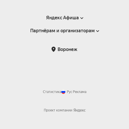
Яндекс Афиша
Партнёрам и организаторам
Справка
Пользовательское соглашение
Партнёрам и организаторам мероприятий
Воронеж
Подарочные сертификаты
Билетная система Яндекс Билеты
Возврат билетов
Корпоративным клиентам
Участие в исследованиях
Корпоративный заказ билетов
Правила рекомендаций
Статистика
Рус
Реклама
Проект компании