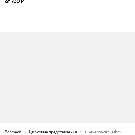
от 700 ₽
Воронеж
Цирковые представления
all-events-circusshow