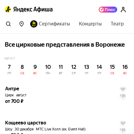
Сертификаты
Концерты
Театр
Все цирковые представления в Воронеже
АВГУСТ
7
8
9
10
11
12
13
14
15
16
ПТ
СБ
ВС
ПН
ВТ
СР
ЧТ
ПТ
СБ
ВС
до
5%
Антре
Цирк
август
от 700 ₽
до
5%
Кощеево царство
Шоу
30 декабря
МТС Live Холл (ex. Event Hall)