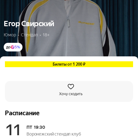
Егор Свирский
Юмор  •  Стендап  •  18+
до
5%
Билеты от 1 200 ₽
Хочу сходить
Расписание
11
ПТ
19:30
Воронежский стендап клуб