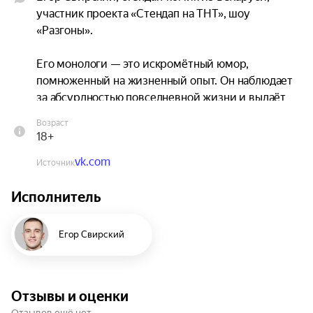
участник проекта «Стендап на ТНТ», шоу 
«Разгоны».

Его монологи — это искромётный юмор, 
помноженный на жизненный опыт. Он наблюдает 
за абсурдностью повседневной жизни и выдаёт 
смелые шутки на злобу дня. Не боится говорить 
Возраст
о сложном, умело превращая проблемы в повод 
18+
для смеха.

vk.com
Источник
Свирский не боится быть честным, говорить о 
Исполнитель
своих тараканах и неудачах. Его шутки бьют 
точно в цель, потому что они о каждом зрителе, 
о его слабостях и странностях.
Егор Свирский
Отзывы и оценки