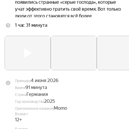
появились странные «серые господа», которые 
учат эффективно тратить своё время. Вот только 
люди от этого становятся всё более 
несчастными, ведь в погоне за продуктивностью 
1 час 31 минута
они растрачивают свои жизни. Момо 
объединяется с Хранителем времени и 
черепашкой-предсказательницей, чтобы понять, 
как избавить город от этих похитителей 
времени и вернуть его жителям потерянную 
радость.
4 июня 2026
Премьера
91 минута
Время
Германия
Страна
2025
Год производства
Momo
Оригинальное название
Возраст
12+