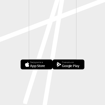
Загрузите в
Скачать из
App Store
Google Play