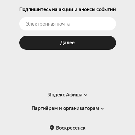
Подпишитесь на акции и анонсы событий
Далее
Яндекс Афиша
Партнёрам и организаторам
Справка
Пользовательское соглашение
Партнёрам и организаторам мероприятий
Воскресенск
Подарочные сертификаты
Билетная система Яндекс Билеты