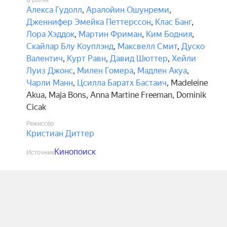
В ролях
Алекса Гудолл
,
Аралойин Ошунреми
,
Дженнифер Эмейка Петтерссон
,
Клас Банг
,
Лора Хэддок
,
Мартин Фриман
,
Ким Бодния
,
Скайлар Блу Коуплэнд
,
Максвелл Смит
,
Дуско
Валентич
,
Курт Равн
,
Давид Шюттер
,
Хейли
Луиз Джонс
,
Милен Гомера
,
Мадлен Акуа
,
Чарли Манн
,
Цсилла Баратх Бастаич
,
Madeleine
Akua
,
Maja Bons
,
Anna Martine Freeman
,
Dominik
Cicak
Режиссёр
Кристиан Диттер
Кинопоиск
Источник