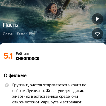
Пасть
Ужасы  •  Кино  •  18+
5.1
Рейтинг
О фильме
Группа туристов отправляется в круиз по 
озёрам Луизианы. Желая увидеть диких 
животных в естественной среде, они 
отклоняются от маршрута и встречают 