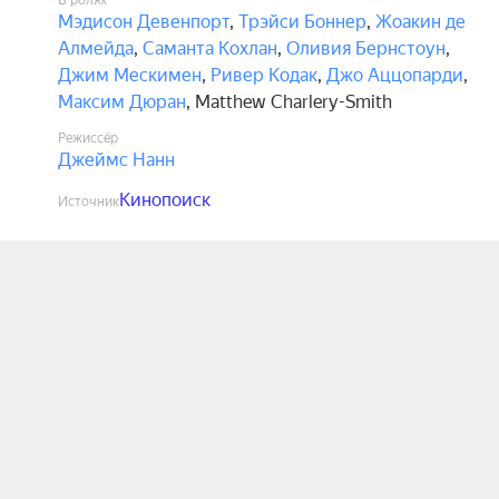
В ролях
Мэдисон Девенпорт
,
Трэйси Боннер
,
Жоакин де
Алмейда
,
Саманта Кохлан
,
Оливия Бернстоун
,
Джим Мескимен
,
Ривер Кодак
,
Джо Аццопарди
,
Максим Дюран
,
Matthew Charlery-Smith
Режиссёр
Джеймс Нанн
Кинопоиск
Источник