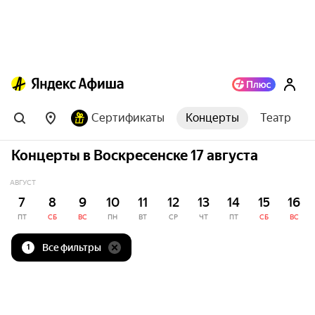
Сертификаты
Концерты
Театр
Концерты в Воскресенске 17 августа
АВГУСТ
7
8
9
10
11
12
13
14
15
16
ПТ
СБ
ВС
ПН
ВТ
СР
ЧТ
ПТ
СБ
ВС
Все фильтры
1