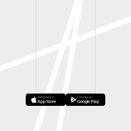
Загрузите в
Скачать из
App Store
Google Play